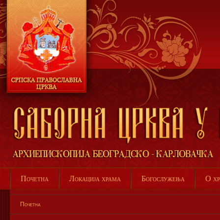
Почетна
Локација храма
Богослужења
О х
Почетна