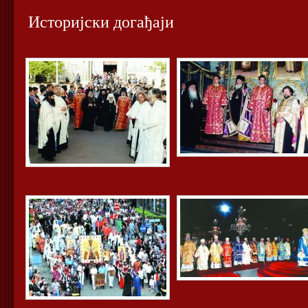
Историјски догађаји