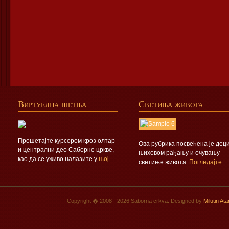
Виртуелна шетња
Светиња живота
Прошетајте курсором кроз олтар
Ова рубрика посвећена је деци
и централни део Саборне цркве,
њиховом рађању и очувању
као да се уживо налазите у
њој...
светиње живота.
Погледајте...
Copyright � 2008 - 2026 Saborna crkva. Designed by
Milutin At